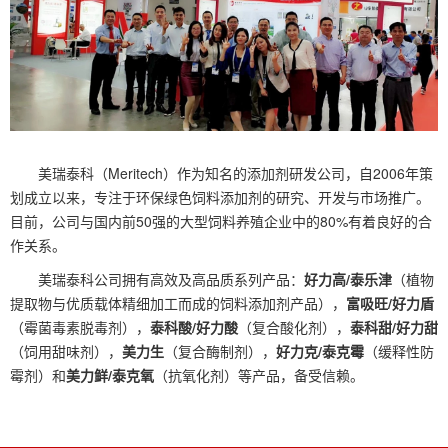
美瑞泰科（Meritech）作为知名的添加剂研发公司，自2006年策
划成立以来，专注于环保绿色饲料添加剂的研究、开发与市场推广。
目前，公司与国内前50强的大型饲料养殖企业中的80%有着良好的合
作关系。
美瑞泰科公司拥有高效及高品质系列产品：
好力高/泰乐津
（植物
提取物与优质载体精细加工而成的饲料添加剂产品），
富吸旺/好力盾
（霉菌毒素脱毒剂），
泰科酸/好力酸
（复合酸化剂），
泰科甜/好力甜
（饲用甜味剂），
美力生
（复合酶制剂），
好力克/泰克霉
（缓释性防
霉剂）和
美力鲜/泰克氧
（抗氧化剂）等产品，备受信赖。