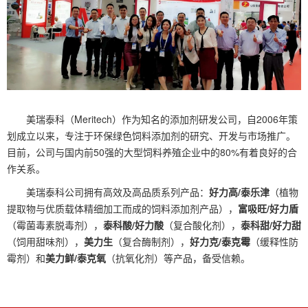
美瑞泰科（Meritech）作为知名的添加剂研发公司，自2006年策
划成立以来，专注于环保绿色饲料添加剂的研究、开发与市场推广。
目前，公司与国内前50强的大型饲料养殖企业中的80%有着良好的合
作关系。
美瑞泰科公司拥有高效及高品质系列产品：
好力高/泰乐津
（植物
提取物与优质载体精细加工而成的饲料添加剂产品），
富吸旺/好力盾
（霉菌毒素脱毒剂），
泰科酸/好力酸
（复合酸化剂），
泰科甜/好力甜
（饲用甜味剂），
美力生
（复合酶制剂），
好力克/泰克霉
（缓释性防
霉剂）和
美力鲜/泰克氧
（抗氧化剂）等产品，备受信赖。